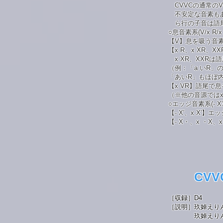
CVVCの通常の
不安定な音素もあ
ら行の子音は語尾
○息音素系(V/x R/x 
【V】息を吸う音
【x R、x XR、
x XR、XXR
（例：「a いR
「あいR」もほぼ
【x VR】語尾で
（※他の音源ではx
○エッジ音素系(- X'/x
【- X'、x X'】
【- X・、x ・X
CVVC
［収録］
D4
［説明］玖婥えり
玖婥えりんの