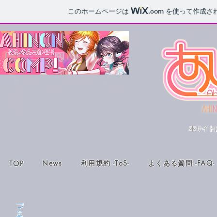
このホームページは
.com
を使って作成さ
AHI
N
本サイト
News
利用規約 -ToS-
よくある質問 -FAQ-
TOP