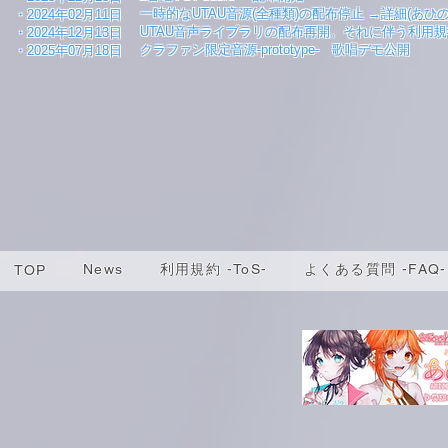
一時的なUTAU音源(全種類)の配布停止
→
詳細
(あひ
​・2024年02月11日
UTAU音声ライブラリの配布再開。それに伴う利用
​・2024年12月13日
クラファン限定音源-prototype- 歌唱デモ公開
​・2025年07月18日
News
利用規約 -ToS-
よくある質問 -FAQ-
TOP