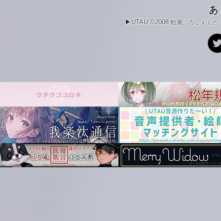
あ
▶UTAU ©2008
飴屋ぷろじぇくと