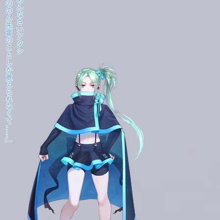
ののん先輩のことしか覚えられなくて……｣
｢ごめんなさいアタシ​