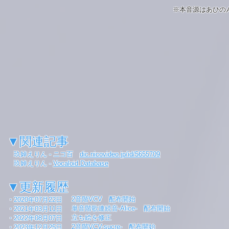
※本音源はあひの
▼関連記事
玖婥えりん - ニコ百
dic.nicovideo.jp/id/5655709
玖婥えりん -
Vocaloid Database
▼更新履歴
​2音階VCV 配布開始
・2020年07月22日
単音階歌連続音-Alice- 配布開始
・2021年03月11日
​立ち絵を修正
​・2022年08月07日
​2音階VCV-sucre- 配布開始
​・2023年12月25日