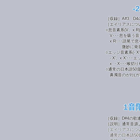
-
［収録］A#3、D4
［エイリアスにつ
○息音素系(V、x R)
V･･･息を吸う
x R･･･語尾
微妙に発音が変
○エッジ音素系(- X'、
- X'、x X'･･
x ・X･･･喉切
○通常の日本語5
鼻濁音のが行(ガ
1音階
［収録］D#4の歌
［説明］通常音源
［エイリアスにつ
通常の日本語50