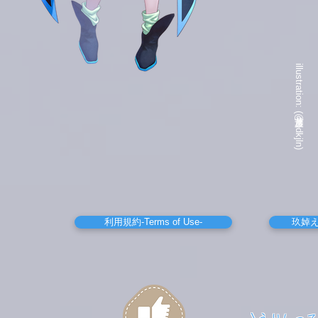
​illustration: 葉月透(@hdkjln)
利用規約-Terms of Use-
玖婥え