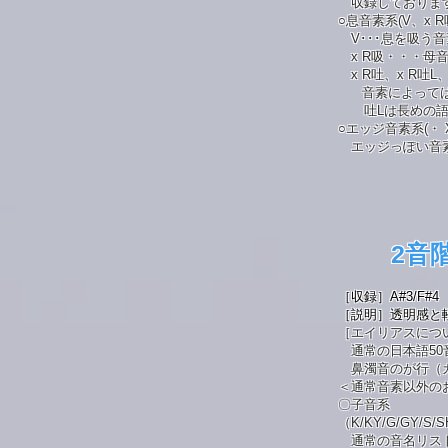
収録しておりま
○息音素系(V、x R吸
V･･･息を吸う
x R吸・・・母
x R吐、x R吐L
音素によっては音
吐Lは長めの語
○エッジ音素系(・ X
エッジっぽい音素
2音階
［収録］
A#3/F#4
［説明］透明感と
［エイリアスにつ
通常の日本語50
鼻濁音のが行（ガ
＜通常音素以外の
〇子音系
（K/KY/G/GY/S/SH
通常の音名リスト