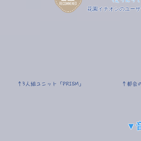
\えりんっ
花園イチオシのユーザー作品／
↑3人組ユニット「PRISM」
↑都会
▼