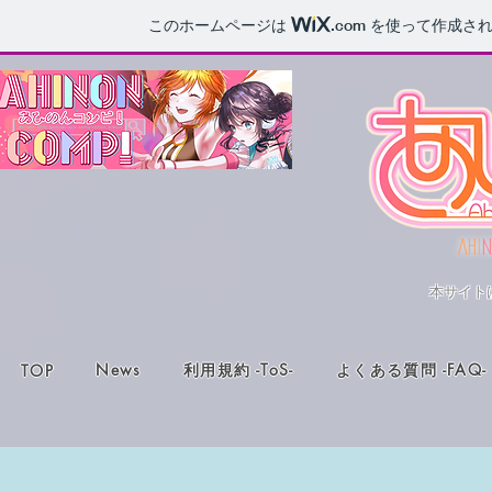
このホームページは
.com
を使って作成され
AHI
N
本サイト
News
利用規約 -ToS-
よくある質問 -FAQ-
TOP