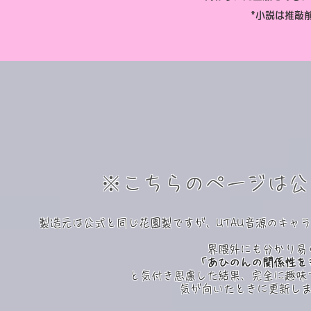
​*小説は推
※こちらのページは公
製造元は公式と同じ花園製ですが、UTAU音源のキャラ
界隈外にも分かり易
「あひのんの関係性を
と気付き思慮した結果
、完全に趣味
気が向いたときに更新し