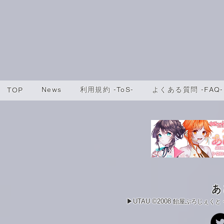
News
利用規約 -ToS-
よくある質問 -FAQ-
TOP
あ
▶UTAU ©2008
飴屋ぷろじぇくと