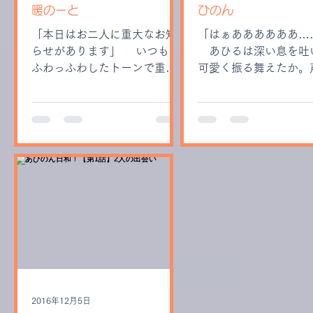
暖のーと
ひのん
「本日はお二人に重大なお知
「はぁああああああ…
らせがあります」 いつもの
あひるは深い息を吐
ふわっふわしたトーンで重大
可愛く振る舞えたか。
なんて言葉を使うマスターに
えていなかったか。終
律儀に耳を傾けるあひるとの
事を意味もなく考える
のん。ただし2人の顔は手元の
さっきまであの煌びや
トランプを凝視している。
テージに自分が立って
「マスター今度は何ですか
とが信じられない。 「のんち
ー？」 「キタアカリでも箱で
ゃん、大丈夫かな……」
買ったんですか？」 「うちに
朝、ド緊張している私
新しい子が
してくれ
2016年12月5日