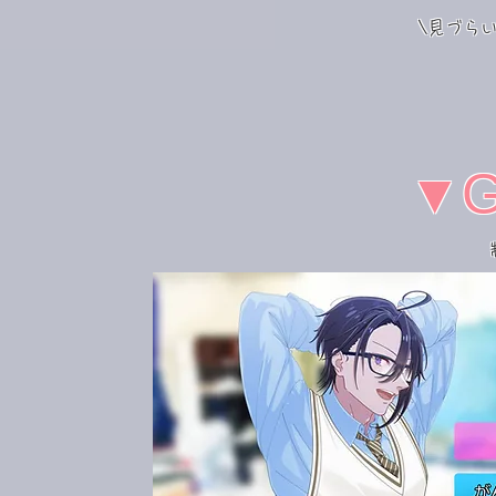
\見づら
▼