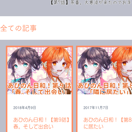
​【第7話】茶番。大寒波が来たのでお
全ての記事
2018年4月9日
2017年11月7日
あひのん日和！【第9話】
あひのん日和！【第
春。そして出会い
に居たい