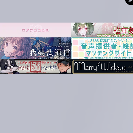
P.S. Twitterで
「
#あひのん妄想録
」
と
※このタグが付いてるつぶや
@tos
と合わせて使ってくれればどんな
選ばれしあひのんファンにしか覗かれな