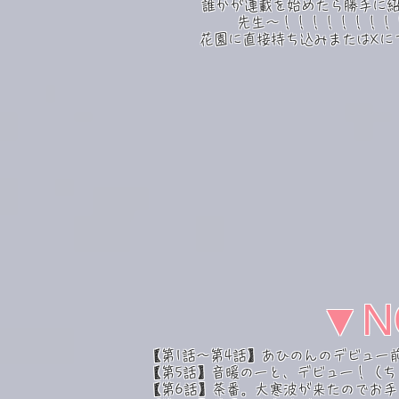
誰かが連載を始めたら
勝手に
​先生～！！！！！！！
花園に直接​持ち込みまたはX
▼N
【第1話～第4話】あひのんのデビュー
​【第5話】音暖のーと、デビュー！（
【第6話】茶番。大寒波が来たのでお