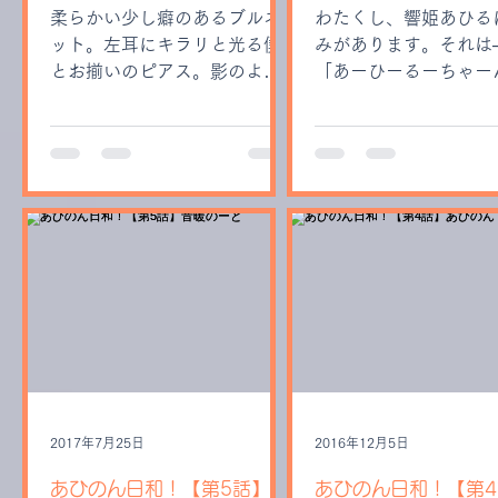
柔らかい少し癖のあるブルネ
わたくし、響姫あひる
ット。左耳にキラリと光る僕
みがあります。それは
とお揃いのピアス。影のよう
「あーひーるーちゃー
に佇むスラッとしたシルエッ
腹空いたー」 腕にし
ト。彼はいったい何者なのだ
いている可愛過ぎる生
ろうか。
のんちゃんである。
2017年7月25日
2016年12月5日
あひのん日和！【第5話】音
あひのん日和！【第