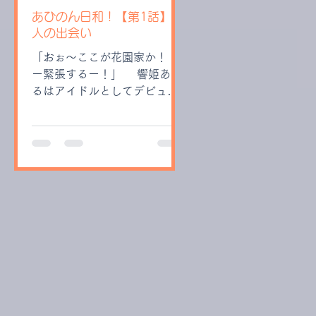
あひのん日和！【第1話】2
人の出会い
「おぉ～ここが花園家か！ あ
ー緊張するー！」 響姫あひ
るはアイドルとしてデビュー
すべく、花園家に居住するこ
とになった。ここではボイト
レや撮影のお世話をしてくれ
ることになっている。 同時
にデビューすることになった
音暖ののんという子とも、今
日が初めましてというところ
だ。